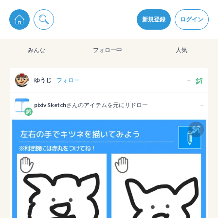
pixiv Sketchは2024年5月28日付で
プライパシーポリシー
を改定しました。
通知を受け取るにはここをクリックします
改訂履歴
新規登録
ログイン
同意
みんな
フォロー中
人気
pixiv Sketchアプリでさらに快適に！
アプリをインストール
ゆうじ
フォロー
--
pixiv Sketch
さんのアイテムを元にリドロー
--