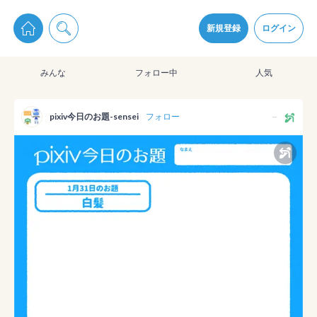
pixiv Sketchは2024年5月28日付で
プライパシーポリシー
を改定しました。
通知を受け取るにはここをクリックします
改訂履歴
新規登録
ログイン
同意
みんな
フォロー中
人気
pixiv Sketchアプリでさらに快適に！
アプリをインストール
pixiv今日のお題-sensei
フォロー
--