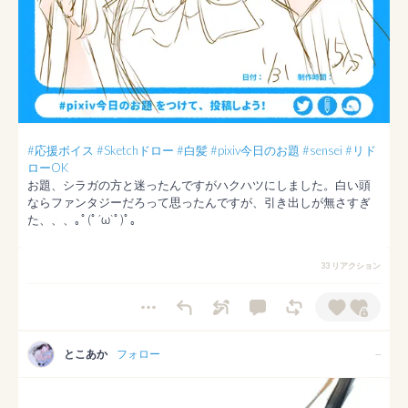
#応援ボイス
#Sketchドロー
#白髪
#pixiv今日のお題
#sensei
#リド
ローOK
お題、シラガの方と迷ったんですがハクハツにしました。白い頭
ならファンタジーだろって思ったんですが、引き出しが無さすぎ
た、、、｡ﾟ(ﾟ´ω`ﾟ)ﾟ｡
33 リアクション
とこあか
フォロー
--