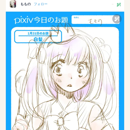
ももの
フォロー
--