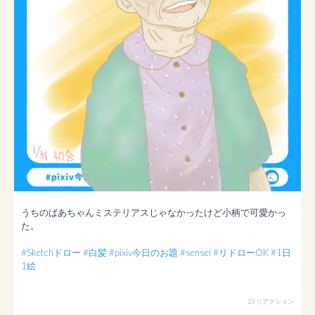
うちのばあちゃんミステリアスじゃなかったけど小柄で可愛かっ
た。

#Sketchドロー
#白髪
#pixiv今日のお題
#sensei
#リドローOK
#1日
1絵
23 リアクション