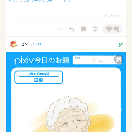
#ロマンスグレー
#ダンディ
#T1day
19 リアクション
セン
フォロー
--