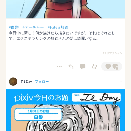
#白髪
#アーチャー
#Fate
#無銘
今日中に新しく何か描けたら描きたいですが、それはそれとし
て、エクステラリンクの無銘さんの髪は綺麗だなぁ。
20 リアクション
T1 Day
フォロー
--