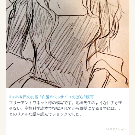
#pixiv今日のお題
#白髪
#ベルサイユのばら
#模写
マリーアントワネット様の模写です。池田先生のような目力が出
せない。空想科学読本で投獄されてから白髪になるまでには、、
とのリアルな話を読んでショックでした。
52 リアクション