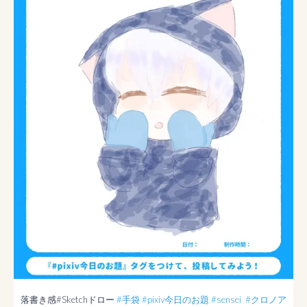
落書き感#Sketchドロー 
#手袋
#pixiv今日のお題
#sensei
#クロノア