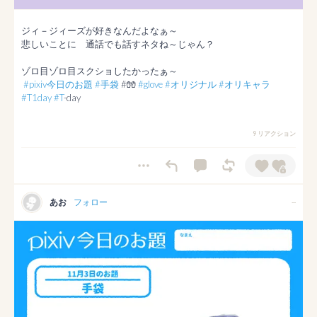
ジィ－ジィーズが好きなんだよなぁ～

悲しいことに　通話でも話すネタね～じゃん？

ゾロ目ゾロ目スクショしたかったぁ～

#pixiv今日のお題
#手袋
 #🧤 
#glove
#オリジナル
#オリキャラ
#T1day
#T
-day
9 リアクション
あお
フォロー
--