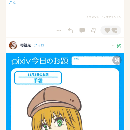
さん
4 コメント
19 リアクション
毒祖先
フォロー
--