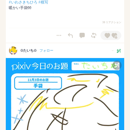
#いわさきちひろ
#模写
暖かい手袋🧤
38 リアクション
✩たいち✩
フォロー
--