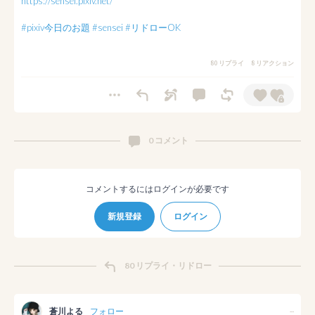
https://sensei.pixiv.net/
#pixiv今日のお題
#sensei
#リドローOK
80 リプライ
8 リアクション
0 コメント
コメントするにはログインが必要です
新規登録
ログイン
80 リプライ・リドロー
蒼川よる
フォロー
--