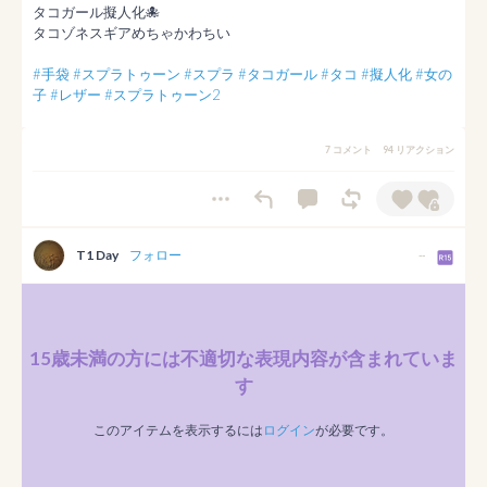
タコガール擬人化🐙

タコゾネスギアめちゃかわちい

#手袋
#スプラトゥーン
#スプラ
#タコガール
#タコ
#擬人化
#女の
子
#レザー
#スプラトゥーン2
7 コメント
94 リアクション
T1 Day
フォロー
--
15歳未満の方には不適切な表現内容が含まれていま
す
このアイテムを表示するには
ログイン
が必要です。