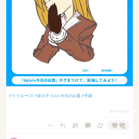
#リドローOK
#女の子
#pixiv今日のお題
#手袋
12 リアクション