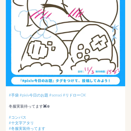
#手袋
#pixiv今日のお題
#sensei
#リドローOK
冬服実装待ってます👾❄️

#コンパス
#十文字アタリ
#冬服実装待ってます