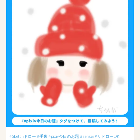
#Sketchドロー
#手袋
#pixiv今日のお題
#sensei
#リドローOK