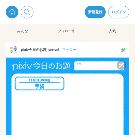
pixiv Sketchは2024年5月28日付で
プライパシーポリシー
を改定しました。
通知を受け取るにはここをクリックします
改訂履歴
新規登録
ログイン
同意
みんな
フォロー中
人気
pixiv Sketchアプリでさらに快適に！
アプリをインストール
pixiv今日のお題-sensei
フォロー
--