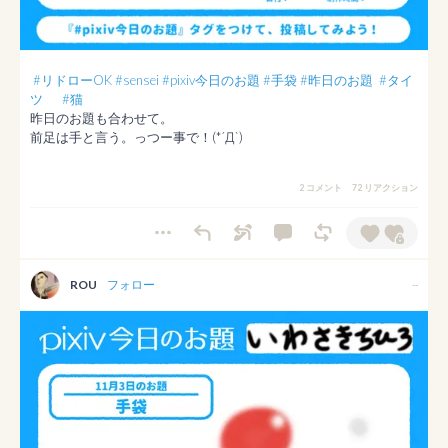
#リドローOK
#sensei
#pixiv今日のお題
#手袋
#昨日のお題
#タイ
ツ
#猫
昨日のお題も合わせて。

2 コメント
72 リアクション
ROU
フォロー
--