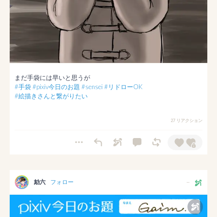
#手袋
#pixiv今日のお題
#sensei
#リドローOK
#絵描きさんと繋がりたい
27 リアクション
劾六
フォロー
--