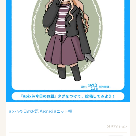
#pixiv今日のお題
#sensei
#ニット帽
24 リアクション