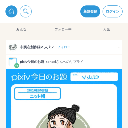
pixiv Sketchは2024年5月28日付で
プライパシーポリシー
を改定しました。
通知を受け取るにはここをクリックします
改訂履歴
新規登録
ログイン
同意
みんな
フォロー中
人気
pixiv Sketchアプリでさらに快適に！
アプリをインストール
非実在創作猫V`人´ﾐフ
フォロー
--
pixiv今日のお題-sensei
さんへのリプライ
--