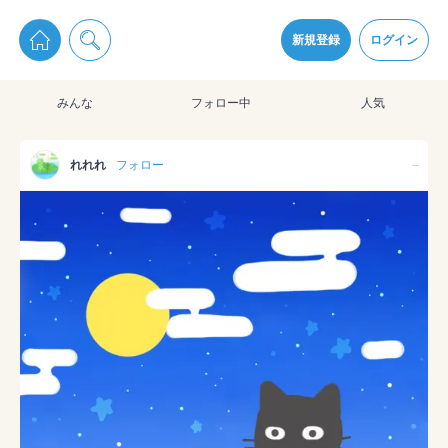
pixiv Sketchは2024年5月28日付で
プライパシーポリシー
を改定しました。
通知を受け取るにはここをクリックします
改訂履歴
新規登録
ログイン
同意
みんな
フォロー中
人気
pixiv Sketchアプリでさらに快適に！
アプリをインストール
れれれ
フォロー
--