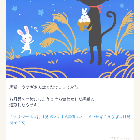
黒猫「ウサギさんはまだでしょうか?」

お月見を一緒にしようと待ち合わせした黒猫と

遅刻したウサギ。

#オリジナル
#お月見
#秋
#月
#黒猫
#ネコ
#ウサギ
#うさぎ
#月見
団子
#夜
27 リアクション