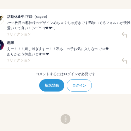
活動休止中:下緒（sageo)
2〜3枚目の邪神様のデザインめちゃくちゃ好きです🥰泳いでるフォルムが優雅
愛いくて良い！(pq*´꒳`*)♥♥*。
1 リアクション
黒曜
えー！！！嬉し過ぎますー！！私もこの子お気に入りなので☺️❤️

ありがとう御座います🫶❤️
1 リアクション
コメントするにはログインが必要です
新規登録
ログイン