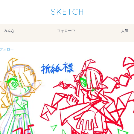
通知を受け取るにはここをクリックします
Sketchは2024年5月28日付で
プライパシーポリシー
を改定しました。
改訂履歴
みんな
フォロー中
人気
pixiv Sketchアプリでさらに快適に！
アプリで開く
アプリをインストール
フォロー