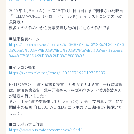
2019年8月9日（金）～2019年9月8日（日）まで開催された映画
『HELLO WORLD（ハロー・ワールド）』イラストコンテスト結
果発表！

数多くの力作の中から見事受賞したのはこちらの作品です！

https://sketch.pixiv.net/specials/%E3%83%8F%E3%83%AD%E3%83
%BC%E3%83%AF%E3%83%BC%E3%83%AB%E3%83%89%E3%82
%A4%E3%83%A9%E3%82%B3%E3%83%B3
https://sketch.pixiv.net/items/1602807192019735339
HELLO WORLD賞・堅書直実賞・カタガキナオミ賞・一行瑠璃賞
は、伊藤智彦監督・北村匠海さん・松坂桃李さん・浜辺美波さん
が選定を行いました！

また、上記4賞の受賞作は10月2日（水）から、文房具カフェにて
開催中の映画『HELLO WORLD』コラボカフェ店内にて掲示いた
します。

https://www.bun-cafe.com/archives/45644