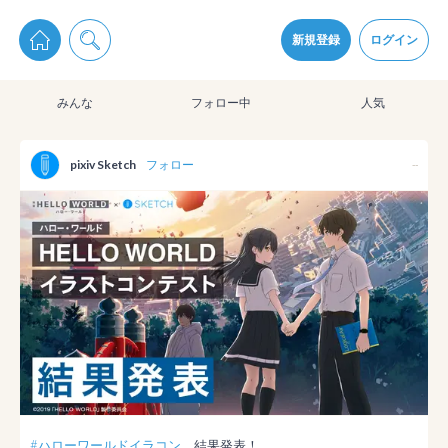
pixiv Sketchは2024年5月28日付で
プライパシーポリシー
を改定しました。
通知を受け取るにはここをクリックします
改訂履歴
新規登録
ログイン
同意
みんな
フォロー中
人気
pixiv Sketchアプリでさらに快適に！
アプリをインストール
pixiv Sketch
フォロー
--
#ハローワールドイラコン
　結果発表！
