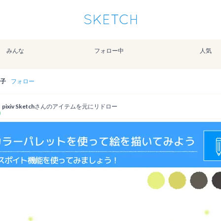
通知を受け取るにはここをクリックします
Sketchは2024年5月28日付で
プライパシーポリシー
を改定しました。
改訂履歴
みんな
フォロー中
人気
pixiv Sketchアプリでさらに快適に！
アプリで開く
アプリをインストール
子
フォロー
pixiv Sketch
さんのアイテムを元にリドロー