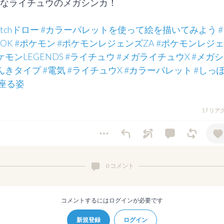
なライチュウのメガシンカ！

etchドロー
#カラーパレットを使って絵を描いてみよう
OK
#ポケモン
#ポケモンレジェンズZA
#ポケモンレジ
ケモンLEGENDS
#ライチュウ
#メガライチュウX
#メガ
んきタイプ
#電気
#ライチュウX
#カラーパレット
#しっ
#座る姿
17 リ
0 コメント
コメントするにはログインが必要です
新規登録
ログイン