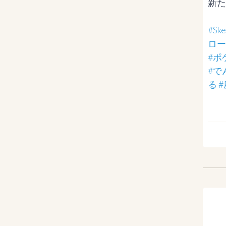
新た
#Sk
ロー
#ポ
#で
る