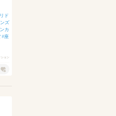
#リド
ェンズ
シンカ
ぽ
#座
アクション