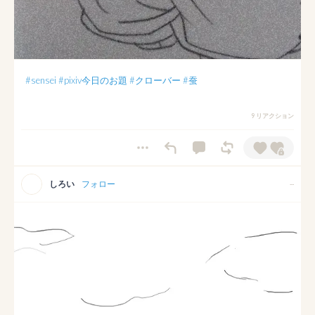
#sensei
#pixiv今日のお題
#クローバー
#蚕
9 リアクション
しろい
フォロー
--