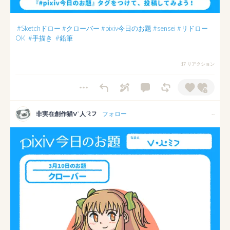
#Sketchドロー
#クローバー
#pixiv今日のお題
#sensei
#リドロー
OK
#手描き
#鉛筆
17 リアクション
非実在創作猫V`人´ﾐフ
フォロー
--