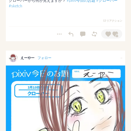
クローバーから何が見えますか？ 
#pixiv今日のお題
#クローバー
#sketch
13 リアクション
えーやー
フォロー
--