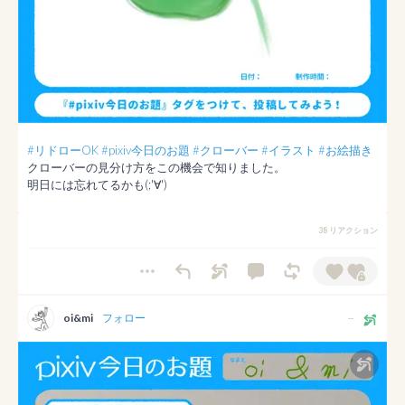
#リドローOK
#pixiv今日のお題
#クローバー
#イラスト
#お絵描き
クローバーの見分け方をこの機会で知りました。

明日には忘れてるかも(;'∀')
38 リアクション
oi&mi
フォロー
--