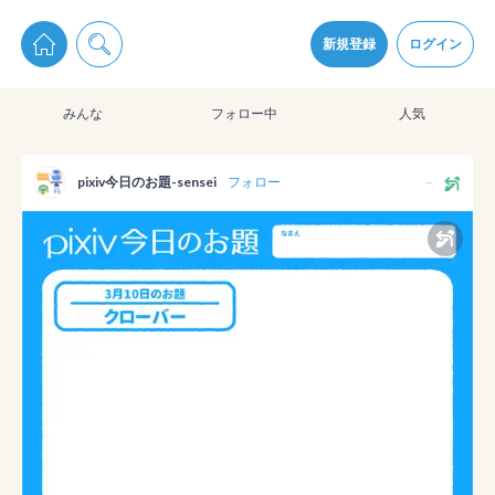
pixiv Sketchは2024年5月28日付で
プライパシーポリシー
を改定しました。
通知を受け取るにはここをクリックします
改訂履歴
新規登録
ログイン
同意
みんな
フォロー中
人気
pixiv Sketchアプリでさらに快適に！
アプリをインストール
pixiv今日のお題-sensei
フォロー
--