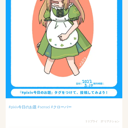
#pixiv今日のお題
#sensei
#クローバー
1 リプライ
27 リアクション