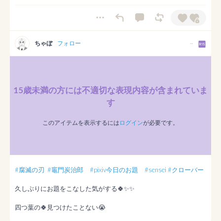
ちゃぼ
フォロー
--
15歳未満の方には不適切な表現内容が含まれていま
す
このアイテムを表示するには
ログイン
が必要です。
#腐滅の刃
#竈門炭治郎
#pixiv今日のお題
#sensei
#クローバー
久しぶりにお題をこなした気がする🍀✨✨

四つ葉の🍀見つけたことない😭