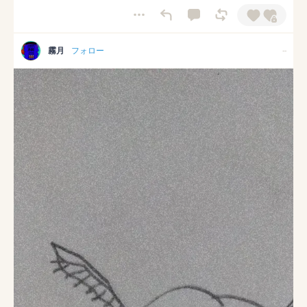
霧月
フォロー
--