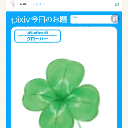
a-m-i
フォロー
--