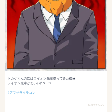
トカゲくんの次はライオン先輩塗ってみた🦁🔥

ライオン先輩かわいい(*´∀｀*)

#アフサライラコン
24 リアクション