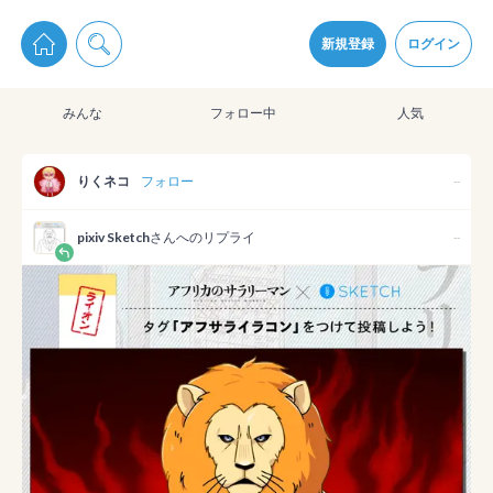
pixiv Sketchは2024年5月28日付で
プライパシーポリシー
を改定しました。
通知を受け取るにはここをクリックします
改訂履歴
新規登録
ログイン
同意
みんな
フォロー中
人気
pixiv Sketchアプリでさらに快適に！
アプリをインストール
りくネコ
フォロー
--
pixiv Sketch
さんへのリプライ
--