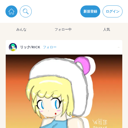
pixiv Sketchは2024年5月28日付で
プライパシーポリシー
を改定しました。
通知を受け取るにはここをクリックします
改訂履歴
新規登録
ログイン
同意
みんな
フォロー中
人気
pixiv Sketchアプリでさらに快適に！
アプリをインストール
リック/RICK
フォロー
--