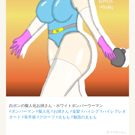
#ボンバーマン
#擬人化
#お姉さん
#金髪
#ハイレグ
#ハイレグレオ
タード
#長手袋
#グローブ
#太もも
#魅惑の太もも
12 リアクション