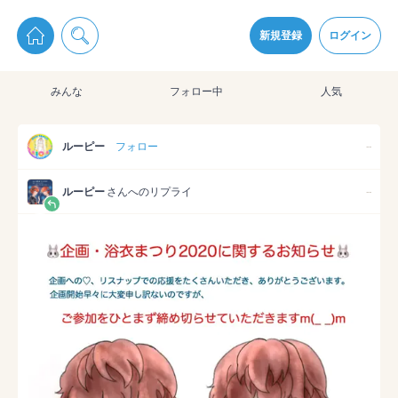
pixiv Sketchは2024年5月28日付で
プライパシーポリシー
を改定しました。
通知を受け取るにはここをクリックします
改訂履歴
新規登録
ログイン
同意
みんな
フォロー中
人気
pixiv Sketchアプリでさらに快適に！
アプリをインストール
ルーピー
フォロー
--
ルーピー
さんへのリプライ
--