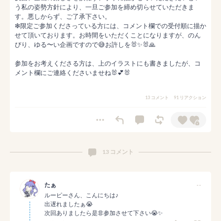
う私の姿勢方針により、一旦ご参加を締め切らせていただきま
す。悪しからず、ご了承下さい。

❇︎限定ご参加くださっている方には、コメント欄での受付順に描か
せて頂いております。お時間をいただくことになりますが、のん
びり、ゆる〜い企画ですので😅お許しを🐰✨🐰🙏

参加をお考えくださる方は、上のイラストにも書きましたが、コ
メント欄にご連絡くださいませね🐰💕🐰
13 コメント
91 リアクション
13 コメント
たぁ
--
ルーピーさん、こんにちは♪

出遅れましたぁ😭

次回ありましたら是非参加させて下さい😭✨