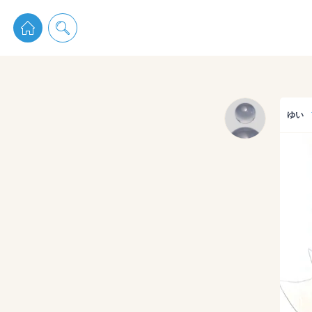
pixiv 
ゆい