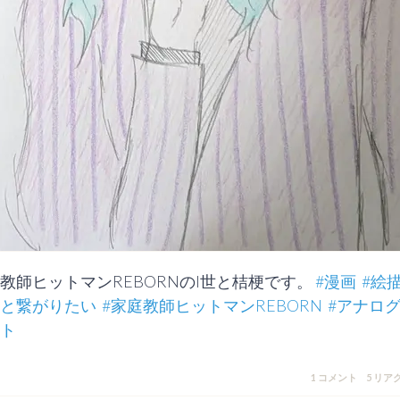
教師ヒットマンREBORNのI世と桔梗です。 
#漫画
#絵
と繋がりたい
#家庭教師ヒットマンREBORN
#アナロ
ト
1 コメント
5 リア