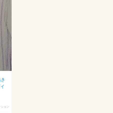
描き
グイ
クション