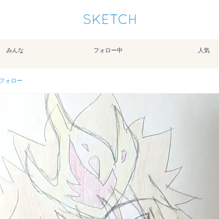
通知を受け取るにはここをクリックします
Sketchは2024年5月28日付で
プライパシーポリシー
を改定しました。
改訂履歴
みんな
フォロー中
人気
pixiv Sketchアプリでさらに快適に！
アプリで開く
アプリをインストール
フォロー