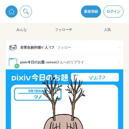
pixiv Sketchは2024年5月28日付で
プライパシーポリシー
を改定しました。
通知を受け取るにはここをクリックします
改訂履歴
新規登録
ログイン
同意
みんな
フォロー中
人気
pixiv Sketchアプリでさらに快適に！
アプリをインストール
非実在創作猫V`人´ﾐフ
フォロー
--
pixiv今日のお題-sensei
さんへのリプライ
--