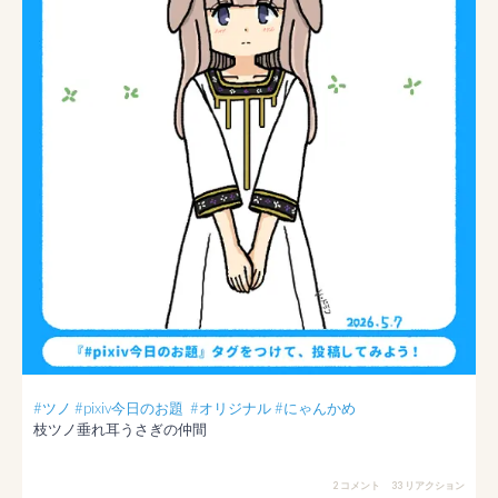
#ツノ
#pixiv今日のお題
#オリジナル
#にゃんかめ
枝ツノ垂れ耳うさぎの仲間
2 コメント
33 リアクション