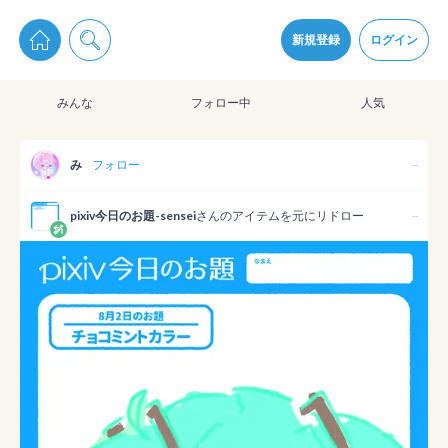
pixiv Sketchは2024年5月28日付で
プライパシーポリシー
を改定しました。
通知を受け取るにはここをクリックします
改訂履歴
新規登録
ログイン
同意
みんな
フォロー中
人気
pixiv Sketchアプリでさらに快適に！
アプリをインストール
み
フォロー
--
pixiv今日のお題-sensei
さんのアイテムを元にリドロー
--