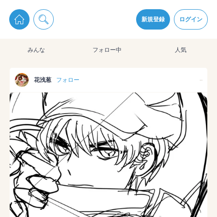
pixiv Sketchは2024年5月28日付で
プライパシーポリシー
を改定しました。
通知を受け取るにはここをクリックします
改訂履歴
新規登録
ログイン
同意
みんな
フォロー中
人気
pixiv Sketchアプリでさらに快適に！
アプリをインストール
花浅葱
フォロー
--