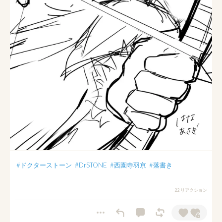
#ドクターストーン
#DrSTONE
#西園寺羽京
#落書き
22 リアクション