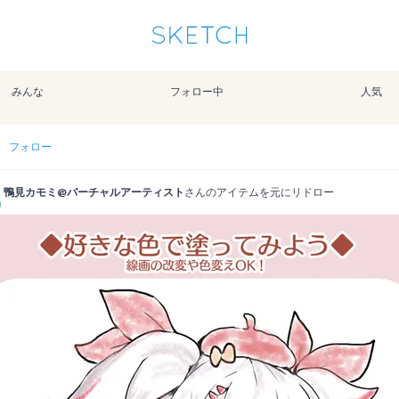
通知を受け取るにはここをクリックします
Sketchは2024年5月28日付で
プライパシーポリシー
を改定しました。
改訂履歴
みんな
フォロー中
人気
pixiv Sketchアプリでさらに快適に！
アプリで開く
アプリをインストール
フォロー
鴨見カモミ@バーチャルアーティスト
さんのアイテムを元にリドロー