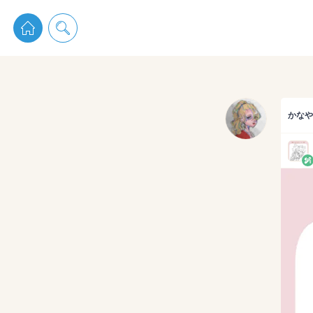
pixiv 
かなや