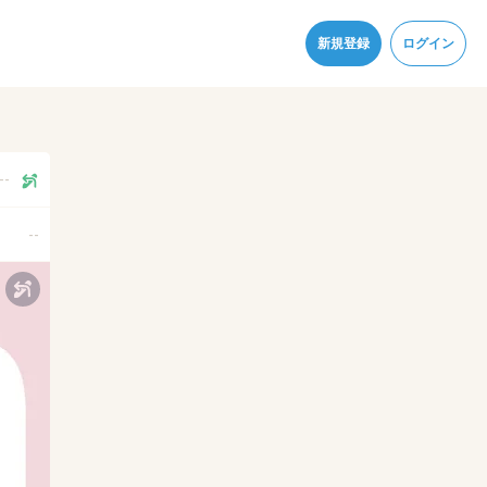
同意
新規登録
ログイン
--
--