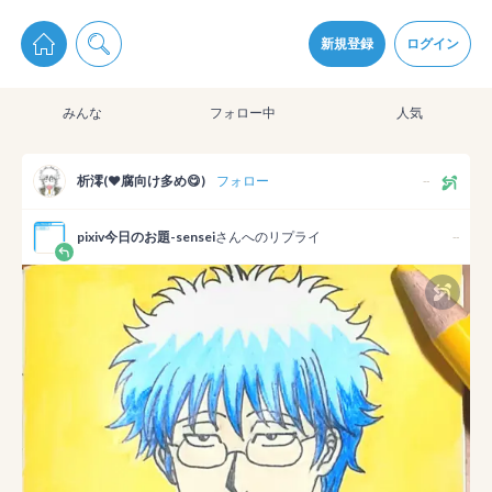
pixiv Sketchは2024年5月28日付で
プライパシーポリシー
を改定しました。
通知を受け取るにはここをクリックします
改訂履歴
新規登録
ログイン
同意
みんな
フォロー中
人気
pixiv Sketchアプリでさらに快適に！
アプリをインストール
析澪(❤️腐向け多め😋)
フォロー
--
pixiv今日のお題-sensei
さんへのリプライ
--