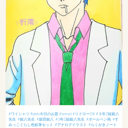
#ワイシャツ
#pixiv今日のお題
#sensei
#リドローOK
#３年Z組銀八
先生
#銀八先生
#坂田銀八
#3年Z組銀八先生
#ボールペン画
#す
みっこぐらし色鉛筆セット
#アナログイラスト
#らくがきノート