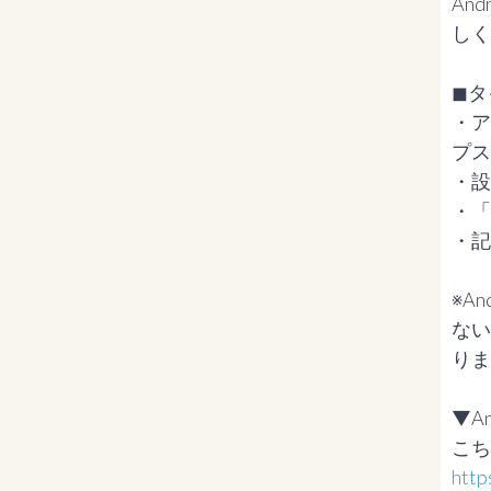
An
しく
◼タ
・ア
プス
・設
・「
・記
※A
ない
りま
▼A
http