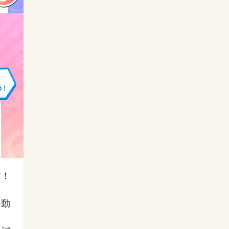
！

ス動