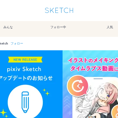
通知を受け取るにはここをクリックします
Sketchは2024年5月28日付で
プライパシーポリシー
を改定しました。
改訂履歴
みんな
フォロー中
人気
pixiv Sketchアプリでさらに快適に！
アプリで開く
アプリをインストール
Sketch
フォロー