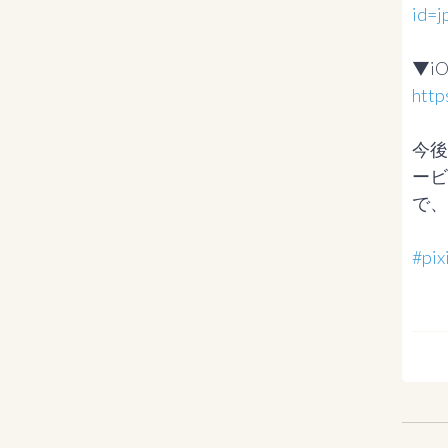
id=j
http
今後
ービ
で、
#pi