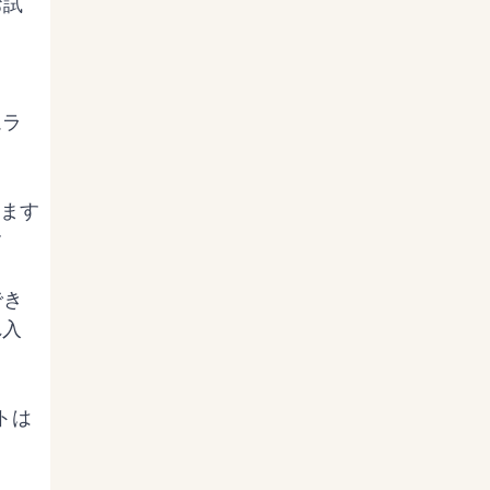
お試
ムラ
ます



でき
れ入
ートは