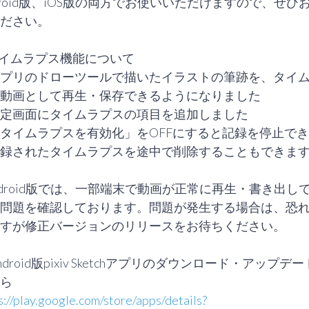
droid版、iOS版の両方でお使いいただけますので、ぜひ
ださい。

イムラプス機能について

プリのドローツールで描いたイラストの筆跡を、タイ
動画として再生・保存できるようになりました

定画面にタイムラプスの項目を追加しました

タイムラプスを有効化」をOFFにすると記録を停止でき
録されたタイムラプスを途中で削除することもできます
ndroid版では、一部端末で動画が正常に再生・書き出し
問題を確認しております。問題が発生する場合は、恐
すが修正バージョンのリリースをお待ちください。

ndroid版pixiv Sketchアプリのダウンロード・アップデ
s://play.google.com/store/apps/details?