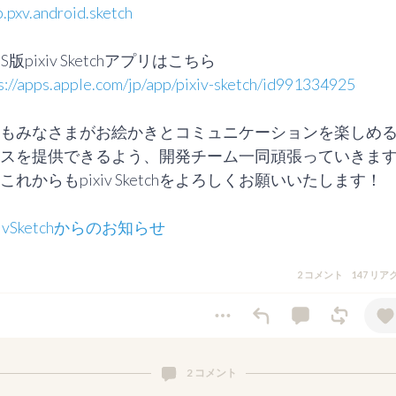
p.pxv.android.sketch
s://apps.apple.com/jp/app/pixiv-sketch/id991334925
もみなさまがお絵かきとコミュニケーションを楽しめ
スを提供できるよう、開発チーム一同頑張っていきま
これからもpixiv Sketchをよろしくお願いいたします！

xivSketchからのお知らせ
2 コメント
147 リ
2 コメント