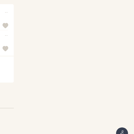
--
--