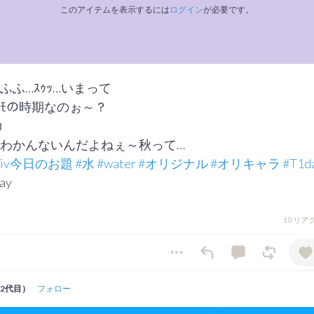
このアイテムを表示するには
ログイン
が必要です。
ふふ…ｽｩｯ…いまって

ﾏｲﾓの時期なのぉ～？



わかんないんだよねぇ～秋って…

ixiv今日のお題
#水
#water
#オリジナル
#オリキャラ
#T1d
ay
10 リ
2代目）
フォロー