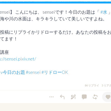
sensei】 こんにちは、 senseiです！今日のお題は「 
#水
 
海や川の水面は、キラキラしていて美しいですよね。

投稿にリプライかリドローするだけ。あなたの投稿を
てます！

s://sensei.pixiv.net/
ixiv今日のお題
#sensei
#リドローOK
84 リプライ
5 リア