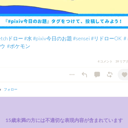
ketchドロー
#水
#pixiv今日のお題
#sensei
#リドローOK
#
ウ
#ポケモン
4 コメント
39 リ
y
フォロー
15歳未満の方には不適切な表現内容が含まれています