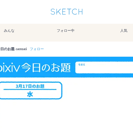
通知を受け取るにはここをクリックします
Sketchは2024年5月28日付で
プライパシーポリシー
を改定しました。
改訂履歴
みんな
フォロー中
人気
pixiv Sketchアプリでさらに快適に！
アプリで開く
アプリをインストール
v今日のお題-sensei
フォロー