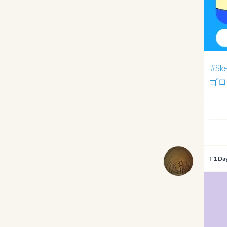
#S
ゴロ
T1 Da