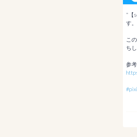
"【
す。
この
ちし
http
#p