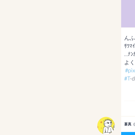
んふ
ｻﾂ
…ﾅﾝｶ
よく
#p
#T
-d
蒼真（