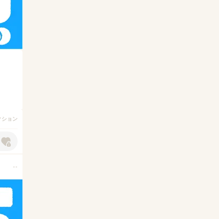
アクション
--