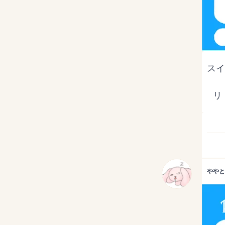
スイ
  
ややと