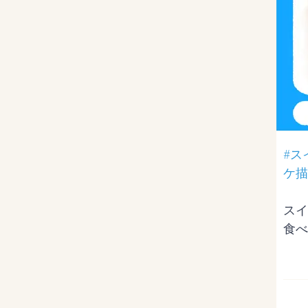
#ス
ケ描
スイカ
食べ