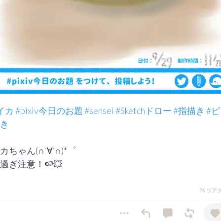
イカ
#pixiv今日のお題
#sensei
#Sketchドロー
#指描き
#
き
ちゃん(∩´∀`∩)*゜

過ぎ注意！🍉💥
76 リ