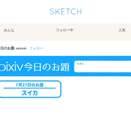
通知を受け取るにはここをクリックします
Sketchは2024年5月28日付で
プライパシーポリシー
を改定しました。
改訂履歴
みんな
フォロー中
人気
pixiv Sketchアプリでさらに快適に！
アプリで開く
アプリをインストール
v今日のお題-sensei
フォロー