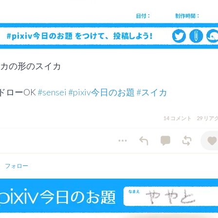
カの形のスイカ

  リドローOK 
#sensei
#pixiv今日のお題
#スイカ
14 コメント
29 リ
フォロー