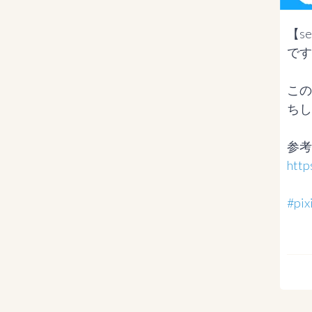
【s
です
この
ちし
http
#p