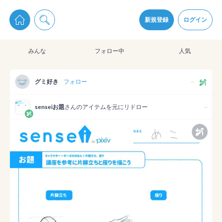
pixiv Sketchは2024年5月28日付で
プライパシーポリシー
を改定しました。
通知を受け取るにはここをクリックします
改訂履歴
新規登録
ログイン
同意
みんな
フォロー中
人気
pixiv Sketchアプリでさらに快適に！
アプリをインストール
グミ好き
フォロー
--
senseiお題
さんのアイテムを元にリドロー
--