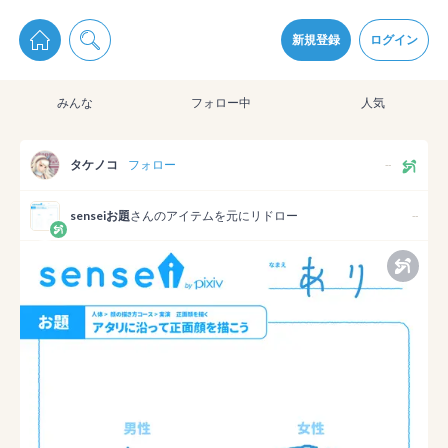
pixiv Sketchは2024年5月28日付で
プライパシーポリシー
を改定しました。
通知を受け取るにはここをクリックします
改訂履歴
新規登録
ログイン
同意
みんな
フォロー中
人気
pixiv Sketchアプリでさらに快適に！
アプリをインストール
タケノコ
フォロー
--
senseiお題
さんのアイテムを元にリドロー
--