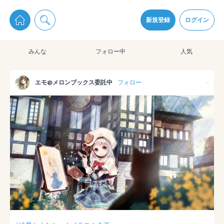
pixiv Sketchは2024年5月28日付で
プライパシーポリシー
を改定しました。
通知を受け取るにはここをクリックします
改訂履歴
新規登録
ログイン
同意
みんな
フォロー中
人気
pixiv Sketchアプリでさらに快適に！
アプリをインストール
エモ@メロンブックス委託中
フォロー
--