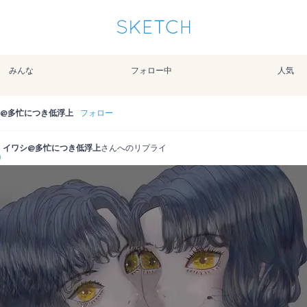
通知を受け取るにはここをクリックします
Sketchは2024年5月28日付で
プライパシーポリシー
を改定しました。
改訂履歴
みんな
フォロー中
人気
pixiv Sketchアプリでさらに快適に！
アプリで開く
アプリをインストール
@多忙につき低浮上
フォロー
イワシ@多忙につき低浮上
さんへのリプライ