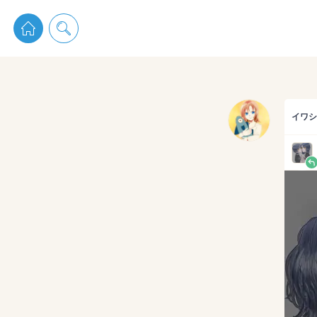
pixiv 
イワシ