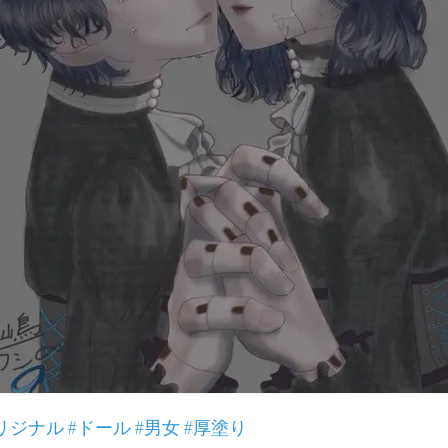
リジナル
#ドール
#男女
#厚塗り