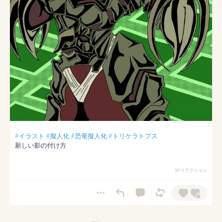
#イラスト
#擬人化
#恐竜擬人化
#トリケラトプス
新しい影の付け方
10 リアクション