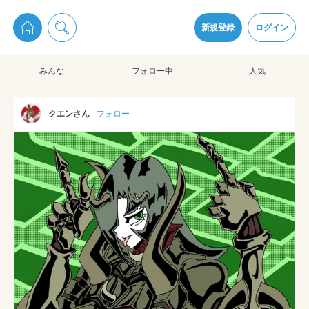
pixiv Sketchは2024年5月28日付で
プライパシーポリシー
を改定しました。
通知を受け取るにはここをクリックします
改訂履歴
新規登録
ログイン
同意
みんな
フォロー中
人気
pixiv Sketchアプリでさらに快適に！
アプリをインストール
クエンさん
フォロー
--