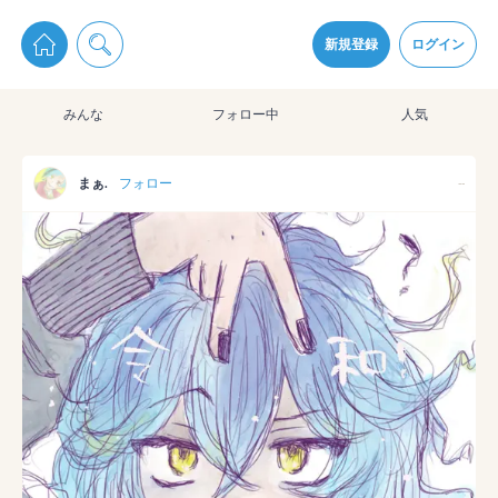
pixiv Sketchは2024年5月28日付で
プライパシーポリシー
を改定しました。
通知を受け取るにはここをクリックします
改訂履歴
新規登録
ログイン
同意
みんな
フォロー中
人気
pixiv Sketchアプリでさらに快適に！
アプリをインストール
まぁ.
フォロー
--