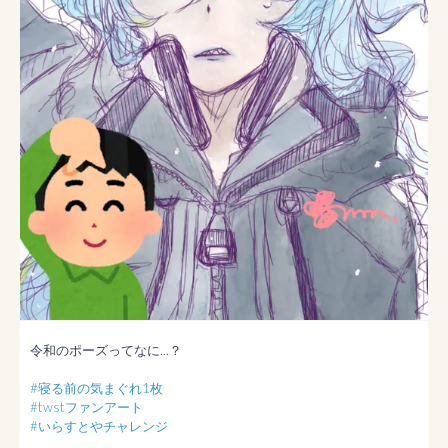
令和のポーズってなに...？

#寝る前の気まぐれ1枚
#twstファンアート
#いらすとやチャレンジ