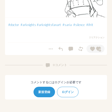
#doctor
#arknights
#arknightsfanart
#saria
#silence
#ifrit
2 リアクション
0 コメント
コメントするにはログインが必要です
新規登録
ログイン