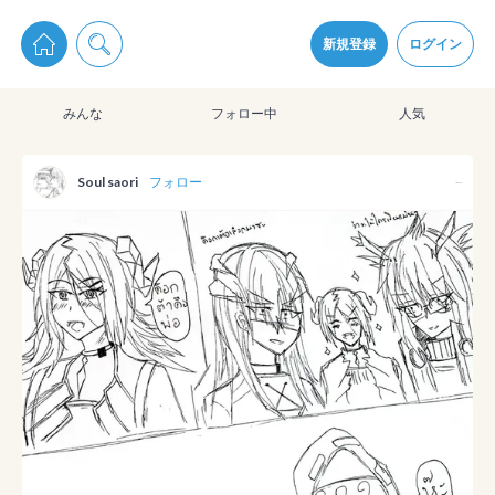
pixiv Sketchは2024年5月28日付で
プライパシーポリシー
を改定しました。
通知を受け取るにはここをクリックします
改訂履歴
新規登録
ログイン
同意
みんな
フォロー中
人気
pixiv Sketchアプリでさらに快適に！
アプリをインストール
Soul saori
フォロー
--