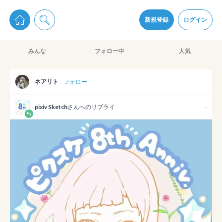
pixiv Sketchは2024年5月28日付で
プライパシーポリシー
を改定しました。
通知を受け取るにはここをクリックします
改訂履歴
新規登録
ログイン
同意
みんな
フォロー中
人気
pixiv Sketchアプリでさらに快適に！
アプリをインストール
ネアリト
フォロー
--
pixiv Sketch
さんへのリプライ
--