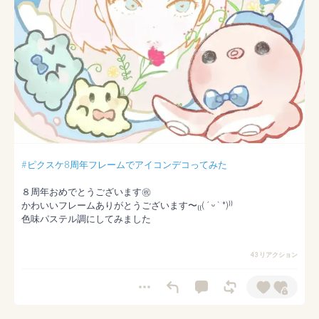
#ピクスケ8周年フレームでアイコンデコってみた
８周年おめでとうございます㊗

かわいいフレームありがとうございます〜₍₍( ´ ᵕ ` *)⁾⁾

色味パステル調にしてみました
43 リアクション