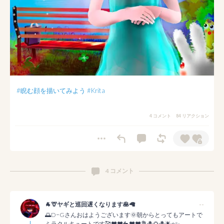
#睨む顔を描いてみよう
#Krita
4 コメント
84 リアクション
4 コメント
🐐🦒ヤギと巡回遅くなります🥞🦙
--
🌅D−Gさんおはようございます🌞朝からとってもアートで
ミラクルキュートです🥰❤❤️🐇❤️❤💐🪻🌻🪻🌟⭐️✨️