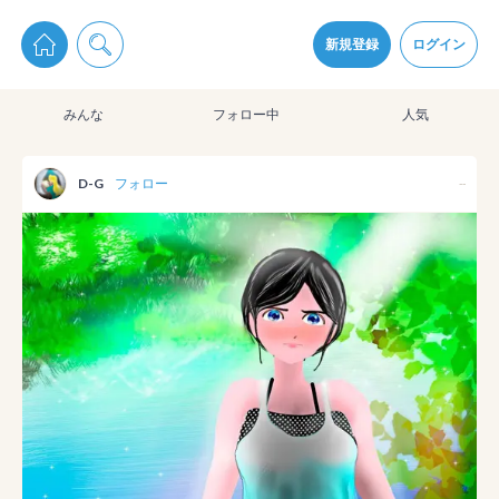
pixiv Sketchは2024年5月28日付で
プライパシーポリシー
を改定しました。
通知を受け取るにはここをクリックします
改訂履歴
新規登録
ログイン
同意
みんな
フォロー中
人気
pixiv Sketchアプリでさらに快適に！
アプリをインストール
D-G
フォロー
--