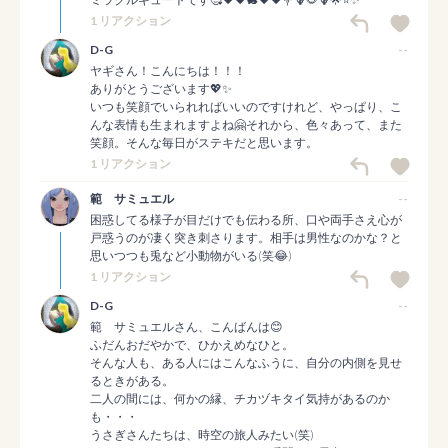
1 リアクション
D-G
--
ヤギさん！こんにちは！！！

ありがとうございます💖✨

いつも笑顔でいられればいいのですけれど、やっぱり、こ
んな表情も生まれますよね🤗それから、色々あって、また
笑顔。そんな毎日がステキだと思います。
1 リアクション
範 サミュエル
--
困惑してる様子が目だけでも伝わる所、口や両手さえ心が
戸惑うのが凄く突き刺さります。相手は男性なのかな？と
思いつつも兎など小動物がいる(笑😂)
1 リアクション
D-G
--
範　サミュエルさん、こんばんは😊

ふだんおだやかで、ひかえめなひと。

そんな人も、ある人にはこんなふうに、自分の内側を見せ
るときがある。

二人の間には、何かの縁、チカヅキタイ気持があるのか
も・・・

うさぎさんたちは、時空の旅人みたい(笑)
