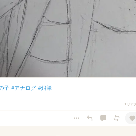
の子
#アナログ
#鉛筆
1 リア