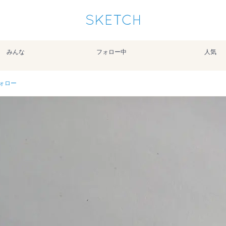
通知を受け取るにはここをクリックします
Sketchは2024年5月28日付で
プライパシーポリシー
を改定しました。
改訂履歴
みんな
フォロー中
人気
pixiv Sketchアプリでさらに快適に！
アプリで開く
アプリをインストール
ォロー