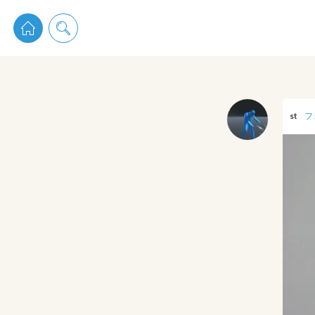
pixiv 
st
フ