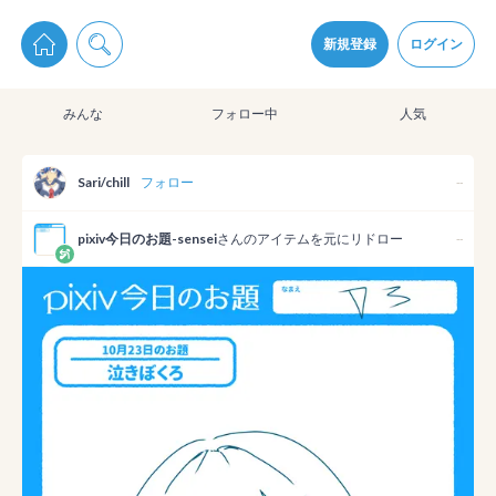
pixiv Sketchは2024年5月28日付で
プライパシーポリシー
を改定しました。
通知を受け取るにはここをクリックします
改訂履歴
新規登録
ログイン
同意
みんな
フォロー中
人気
pixiv Sketchアプリでさらに快適に！
アプリをインストール
Sari/chill
フォロー
--
pixiv今日のお題-sensei
さんのアイテムを元にリドロー
--