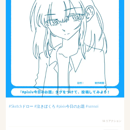
#Sketchドロー
#泣きぼくろ
#pixiv今日のお題
#sensei
16 リアクション