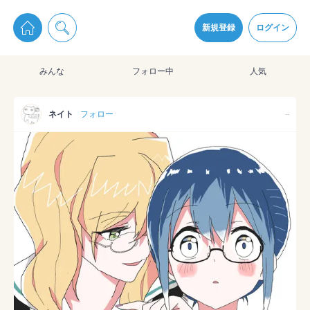
pixiv Sketchは2024年5月28日付で
プライパシーポリシー
を改定しました。
通知を受け取るにはここをクリックします
改訂履歴
新規登録
ログイン
同意
みんな
フォロー中
人気
pixiv Sketchアプリでさらに快適に！
アプリをインストール
ネイト
フォロー
--