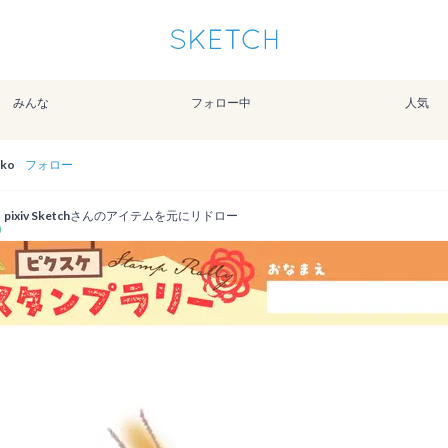
通知を受け取るにはここをクリックします
Sketchは2024年5月28日付で
プライパシーポリシー
を改定しました。
改訂履歴
みんな
フォロー中
人気
pixiv Sketchアプリでさらに快適に！
アプリで開く
アプリをインストール
uko
フォロー
pixiv Sketch
さんのアイテムを元にリドロー