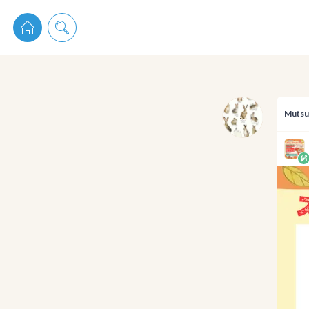
pixiv 
Muts