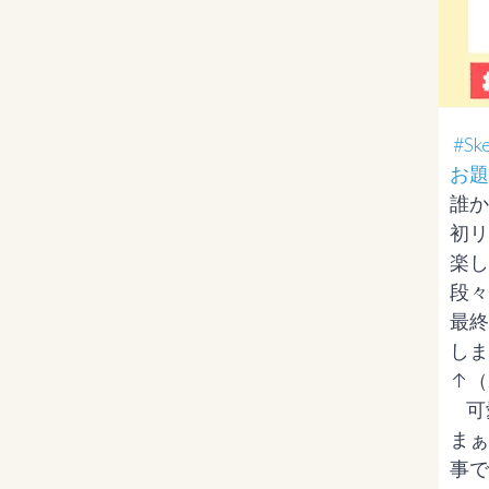
#S
お題
誰か
初リ
楽し
段々
最終
しま
↑（
     可愛い雰囲気にしたかった人ｗ）

まぁ