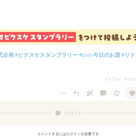
式企画
#ピクスケスタンプラリー
#pixiv今日のお題
#リ
1 リプライ
4 リア
0 コメント
コメントするにはログインが必要です