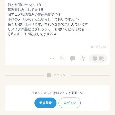
何とか間に合ったε-(´∀｀;)

毎週楽しみにしてます‼️

旧アニメ視聴済みの漫画未読勢です

今作のメリルちゃんは初々しくて良いですね(*´ｰ`)

色々と違いは有りますがそれを含めて楽しんでいます

リメイク作品だとプレッシャーも凄いんだろうなぁ……

令和のTRIGUN応援してます💪🔥
84 リアクション
0 コメント
コメントするにはログインが必要です
新規登録
ログイン