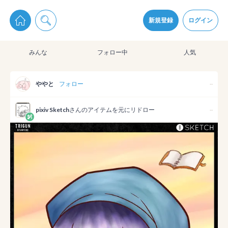
pixiv Sketchは2024年5月28日付で
プライパシーポリシー
を改定しました。
通知を受け取るにはここをクリックします
改訂履歴
新規登録
ログイン
同意
みんな
フォロー中
人気
pixiv Sketchアプリでさらに快適に！
アプリをインストール
ややと
フォロー
--
pixiv Sketch
さんのアイテムを元にリドロー
--