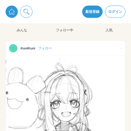
pixiv Sketchは2024年5月28日付で
プライパシーポリシー
を改定しました。
通知を受け取るにはここをクリックします
改訂履歴
新規登録
ログイン
同意
みんな
フォロー中
人気
pixiv Sketchアプリでさらに快適に！
アプリをインストール
KuniKuni
フォロー
--