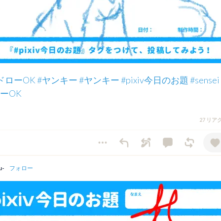
ドローOK
#ヤンキー
#ヤンキー
#pixiv今日のお題
#sensei
ーOK
27 リ
u-
フォロー