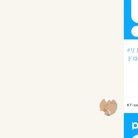
#リ
ドロ
KT-sy