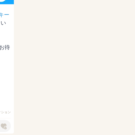
キー
まい
お待
クション