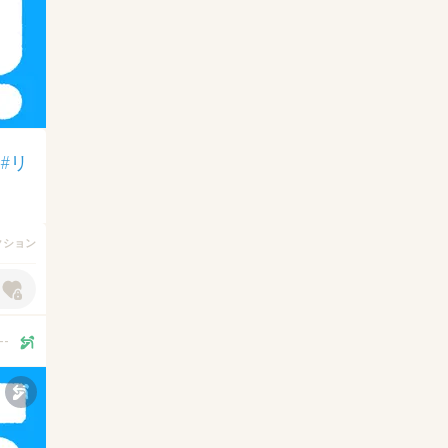
#リ
アクション
--