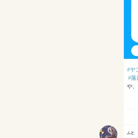
#ヤ
#落
や、
ふと