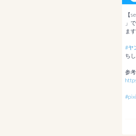
【s
」で
ます
#ヤ
ちし
http
#p