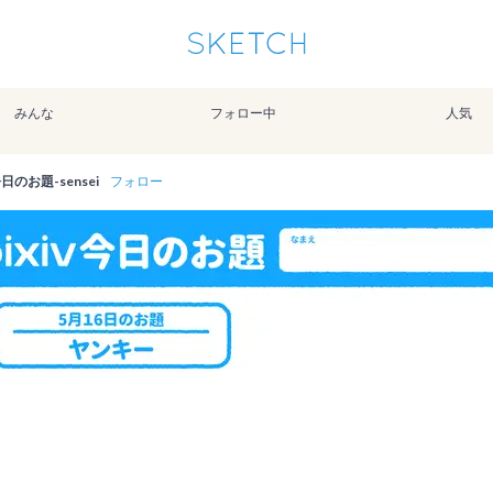
通知を受け取るにはここをクリックします
Sketchは2024年5月28日付で
プライパシーポリシー
を改定しました。
改訂履歴
みんな
フォロー中
人気
pixiv Sketchアプリでさらに快適に！
アプリで開く
アプリをインストール
v今日のお題-sensei
フォロー