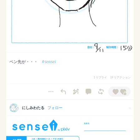
ペン先が・・・　
#sensei
1 リプライ
19 リアクション
にしみわたる
フォロー
--