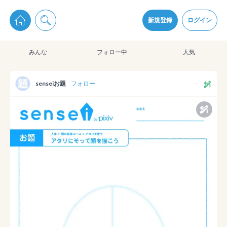
pixiv Sketchは2024年5月28日付で
プライパシーポリシー
を改定しました。
通知を受け取るにはここをクリックします
改訂履歴
新規登録
ログイン
同意
みんな
フォロー中
人気
pixiv Sketchアプリでさらに快適に！
アプリをインストール
senseiお題
フォロー
--