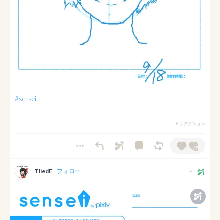
#sensei
9 リアクション
TliedE
フォロー
--