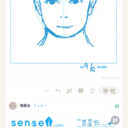
8 リアクション
彗星虫
フォロー
--