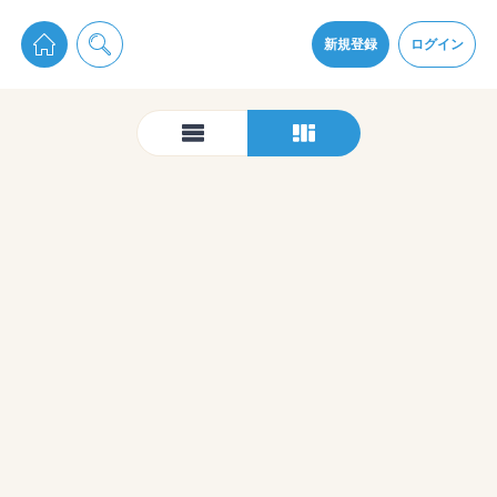
pixiv Sketchは2024年5月28日付で
プライパシーポリシー
を改定しました。
通知を受け取るにはここをクリックします
改訂履歴
新規登録
ログイン
同意
pixiv Sketchアプリでさらに快適に！
アプリをインストール