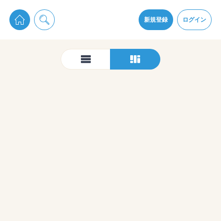
pixiv Sketchは2024年5月28日付で
プライパシーポリシー
を改定しました。
通知を受け取るにはここをクリックします
改訂履歴
新規登録
ログイン
同意
pixiv Sketchアプリでさらに快適に！
アプリをインストール